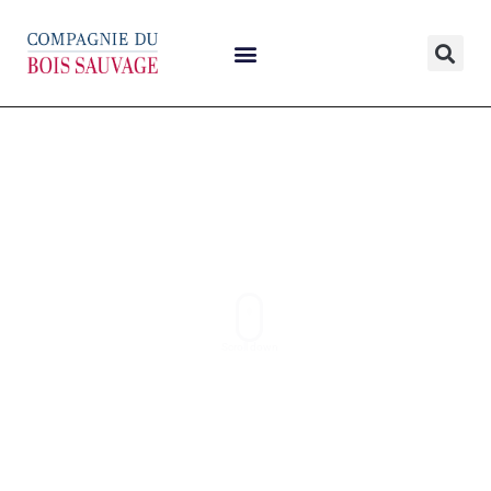
Trusted partners for true
growth
Scroll down