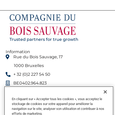
Trusted partners for true growth
Information
Rue du Bois Sauvage, 17
1000 Bruxelles
+ 32 (0)2 227 54 50
BE0402.964.823
Menu
Qui nous sommes
En cliquant sur « Accepter tous les cookies », vous acceptez le
Participations
stockage de cookies sur votre appareil pour améliorer la
navigation sur le site, analyser son utilisation et contribuer à nos
Relation Investisseurs
Haut de la page
efforts de marketing.