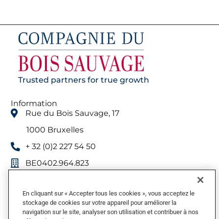
Trusted partners for true growth
Information
Rue du Bois Sauvage, 17
1000 Bruxelles
+ 32 (0)2 227 54 50
BE0402.964.823
Menu
Qui nous sommes
En cliquant sur « Accepter tous les cookies », vous acceptez le
Participations
stockage de cookies sur votre appareil pour améliorer la
navigation sur le site, analyser son utilisation et contribuer à nos
Relation Investisseurs